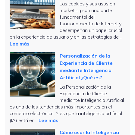
Las cookies y sus usos en
Search
marketing son una parte
Console…
fundamental del
¡vaya
funcionamiento de Internet y
lío!
desempeñan un papel crucial
Uso
en la experiencia de usuario y en las estrategias de...
con
:
Lee más
WordPress
Qué
Personalización de la
son
Experiencia de Cliente
las
mediante Inteligencia
cookies
Artificial ¿Qué es?
y
sus
La Personalización de la
Experiencia de Cliente
usos
mediante Inteligencia Artificial
en
es una de las tendencias más importantes en el
marketing
comercio electrónico. Y es que la inteligencia artificial
:
(IA) está en...
Lee más
Personalización
Cómo usar la Inteligencia
de