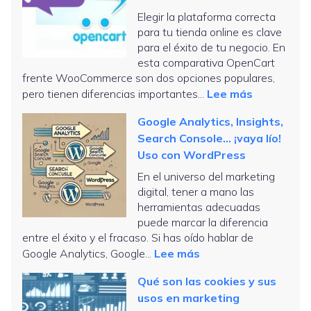
Elegir la plataforma correcta
para tu tienda online es clave
para el éxito de tu negocio. En
esta comparativa OpenCart
frente WooCommerce son dos opciones populares,
:
pero tienen diferencias importantes...
Lee más
Tiendas
Google Analytics, Insights,
online:
Search Console… ¡vaya lío!
comparati
Uso con WordPress
Opencart
En el universo del marketing
frente
digital, tener a mano las
Woocomm
herramientas adecuadas
puede marcar la diferencia
entre el éxito y el fracaso. Si has oído hablar de
:
Google Analytics, Google...
Lee más
Google
Qué son las cookies y sus
Analytics,
usos en marketing
Insights,