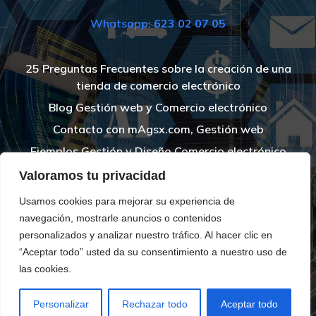
Whatsapp:
623 02 07 05
25 Preguntas Frecuentes sobre la creación de una
tienda de comercio electrónico
Blog Gestión web y Comercio electrónico
Contacto con mAgsx.com, Gestión web
Ejemplos Gestión y Diseño Comercio electrónico
Gestión de tiendas online – Ecommerce – Páginas
Valoramos tu privacidad
web – mAgsx.com
Usamos cookies para mejorar su experiencia de
Gestión de tiendas web online
navegación, mostrarle anuncios o contenidos
Nota legal mAgsx.com
personalizados y analizar nuestro tráfico. Al hacer clic en
“Aceptar todo” usted da su consentimiento a nuestro uso de
Precios tienda online. Gestión y Diseño
las cookies.
© 2026 mAgsx.com – Gestión y Diseño de Comercio
Electrónico. Created for free using WordPress and
Kubio
Personalizar
Rechazar todo
Aceptar todo