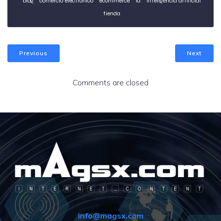
blog
comercio electrónico
ecommerce
ia
inteligencia artificial
tienda
Previous
Next
Comments are closed
info@magsx.com