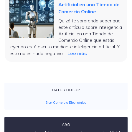
Artificial en una Tienda de
la
Comercio Online
Experiencia
de
Quizá te sorprenda saber que
este artículo sobre Inteligencia
Cliente
Artificial en una Tienda de
mediante
Comercio Online que estás
Inteligencia
leyendo está escrito mediante inteligencia artificial. Y
Artificial
:
esto no es nada negativo,...
Lee más
¿Qué
Cómo
es?
usar
la
Inteligencia
Artificial
CATEGORIES:
en
una
Blog Comercio Electrónico
Tienda
de
Comercio
TAGS:
Online