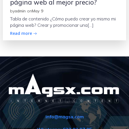
página web al mejor precio?
by
admin
on
May 9
Tabla de contenido ¿Cómo puedo crear yo mismo mi
página web? Crear y promocionar una[…]
Read more
info@magsx.com