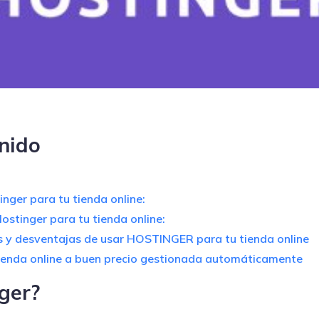
nido
nger para tu tienda online:
ostinger para tu tienda online:
s y desventajas de usar HOSTINGER para tu tienda online
ienda online a buen precio gestionada automáticamente
ger?